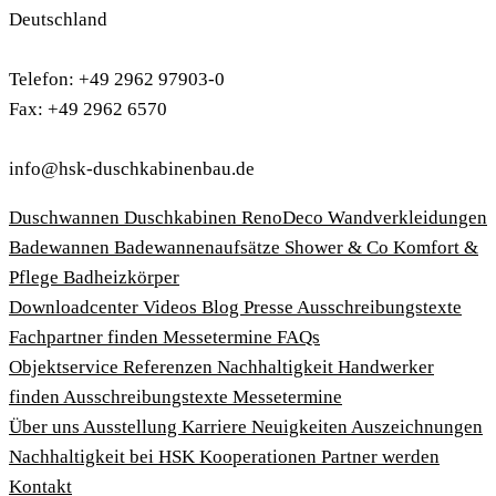
Deutschland
Telefon: +49 2962 97903-0
Fax: +49 2962 6570
info@hsk-duschkabinenbau.de
Duschwannen
Duschkabinen
RenoDeco Wandverkleidungen
Badewannen
Badewannenaufsätze
Shower & Co
Komfort &
Pflege
Badheizkörper
Download­center
Videos
Blog
Presse
Ausschreibungstexte
Fachpartner finden
Messetermine
FAQs
Objektservice
Referenzen
Nachhaltigkeit
Handwerker
finden
Ausschreibungstexte
Messetermine
Über uns
Ausstellung
Karriere
Neuigkeiten
Auszeichnungen
Nachhaltigkeit bei HSK
Kooperationen
Partner werden
Kontakt