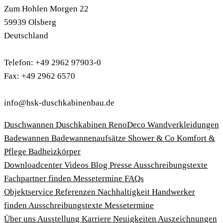
Zum Hohlen Morgen 22
59939 Olsberg
Deutschland
Telefon: +49 2962 97903-0
Fax: +49 2962 6570
info@hsk-duschkabinenbau.de
Duschwannen
Duschkabinen
RenoDeco Wandverkleidungen
Badewannen
Badewannenaufsätze
Shower & Co
Komfort &
Pflege
Badheizkörper
Download­center
Videos
Blog
Presse
Ausschreibungstexte
Fachpartner finden
Messetermine
FAQs
Objektservice
Referenzen
Nachhaltigkeit
Handwerker
finden
Ausschreibungstexte
Messetermine
Über uns
Ausstellung
Karriere
Neuigkeiten
Auszeichnungen